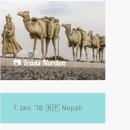
18/01/2018
5
📷 Irans Norden
7. Jan. ’18: 🇳🇵 Nepal!