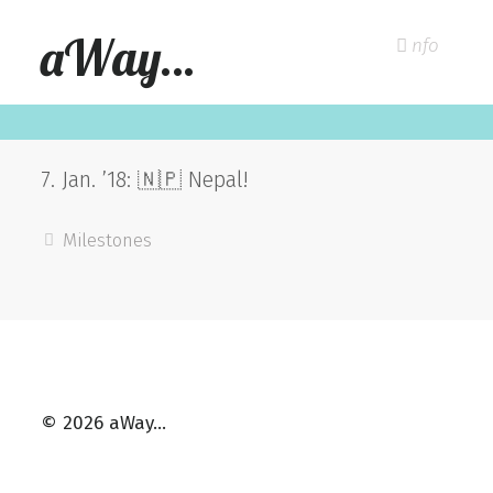
aWay…
nfo
7. Jan. ’18: 🇳🇵 Nepal!
Milestones
© 2026 aWay…