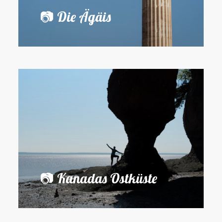
📷 Die Ägäis
📷 Kanadas Ostküste