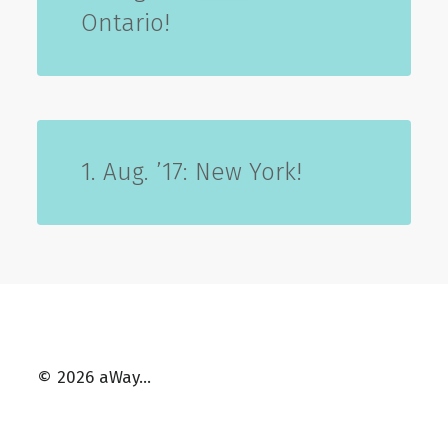
Ontario!
1. Aug. ’17: New York!
© 2026 aWay…