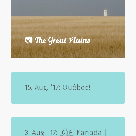
📷 The Great Plains
15. Aug. ’17: Québec!
3. Aug. ’17: 🇨🇦 Kanada |