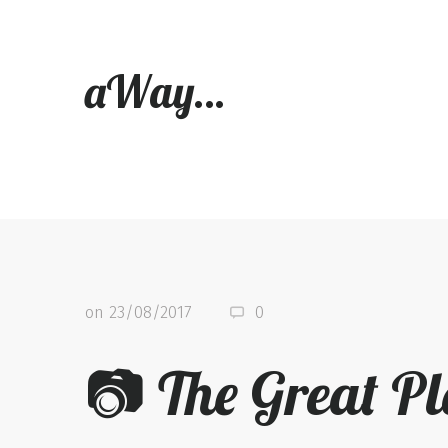
aWay…
on
23/08/2017
0
📷 The Great Pl