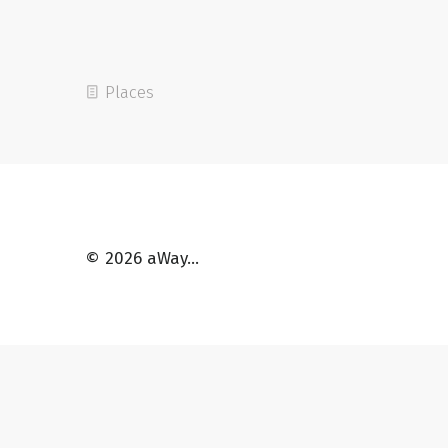
…und wir sind mehr als erstaunt, dass so baufällige Brücken
noch immer von schweren Güterzügen befahren werden.
Se
Places
w
i
© 2026 aWay…