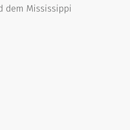
d dem Mississippi
Tausende Erdölpumpen sind ei
Relikte aus vergangenen Zeiten. 
isenbahnlinien und Telegraphenleitungen.
nur noch vor sich hin, ander
Betrieb. Ein Arbeiter, der
überwacht, erklärt uns, dass die 