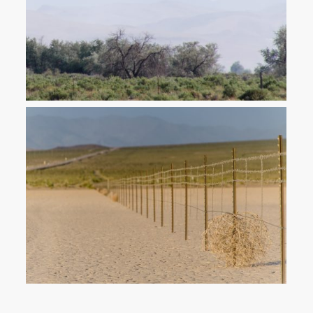
Airforce-Spielplätze sind typisch für Nevada. Der Jet hier landet
gerade. Ein anderes Mal ist eine F18 im Tiefflug nur wenige Meter
über unseren Köpfen hinweg gedonnert.
Tumbleweed meets barb wire: Der Stacheldraht zur „Bombing
Area“ fürs Kampfpiloten-Training stoppt auch die rollenden