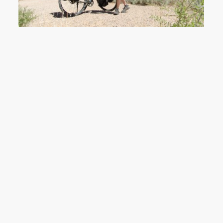
Zweites Frühstück: Ein Rhabarberkuchen aus der Veyo Pie Bakery
Das Warnschild gilt für Autofahrer, aber die Utah Cliffs Loop ist sicher 
…wie man sieht. Dieser Abschnitt war gerade n
Weitere „Herausforderungen“ auf den abgelegenen Straßen: Alle mög
…dort eine Klapperschlange, die Hannes am Abend um ein Haar
erwischt hat (unten im Bild: Fahrradspur; quer dazu:
Schlangenspur ;))